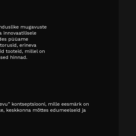
enduslike mugavuste
 innovaatilisele
gides püüame
torusid, erineva
 tooteid, millel on
ased hinnad.
vu” kontseptsiooni, mille eesmärk on
kke, keskkonna mõttes edumeelseid ja