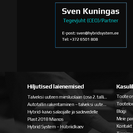
Hiljutised laienemised
Kasuli
Toote o
Talveksi uuteen miesluolaan (osa 2. tallipaketin ja katteen asennus)
Tooteloe
Autotallin rakentaminen – talveksi uuteen miesluolaan
Blogi
Hybrid-kaivo salaojalle ja sadevedelle
Meie par
Plast 2018 Mianos
Kontakt
Hybrid System – Hübriidkaev