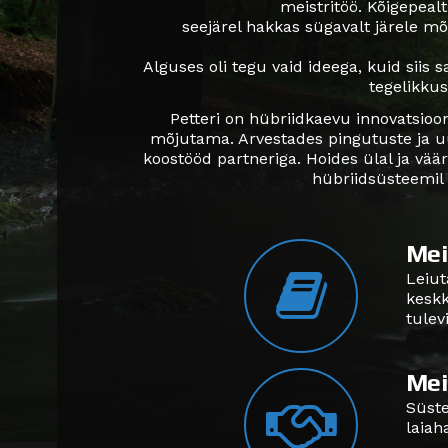
meistritöö. Kõigepealt
seejärel hakkas sügavalt järele m
Alguses oli tegu vaid ideega, kuid siis
tegelikkus
Petteri on hübriidkaevu innovatsioon
mõjutama. Arvestades pingutuste ja uur
koostööd partneriga. Hoides ülal ja vä
hübriidsüsteemil 
Mei
Leiut
keskk
tulev
Mei
Süste
laiah