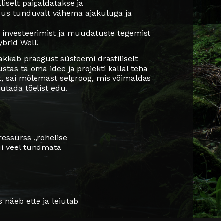
liselt paigaldatakse ja
ndus tunduvalt vähema ajakuluga ja
d, investeerimist ja muudatuste tegemist
brid Well’.
hakkab praegust süsteemi drastiliselt
tas ta oma idee ja projekti kallal teha
t, sai mõlemast selgroog, mis võimaldas
utada tõelist edu.
ressurss „rohelise
ui veel tundmata
näeb ette ja leiutab