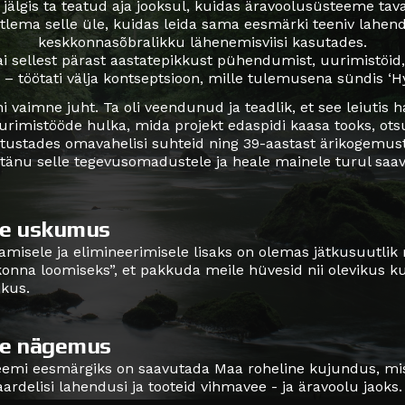
 jälgis ta teatud aja jooksul, kuidas äravoolusüsteeme tava
õtlema selle üle, kuidas leida sama eesmärki teeniv lahe
keskkonnasõbralikku lähenemisviisi kasutades.
 sai sellest pärast aastatepikkust pühendumist, uurimistöi
 – töötati välja kontseptsioon, mille tulemusena sündis ‘Hy
i vaimne juht. Ta oli veendunud ja teadlik, et see leiutis 
imistööde hulka, mida projekt edaspidi kaasa tooks, otsus
ärtustades omavahelisi suhteid ning 39-aastast ärikogemus
tänu selle tegevusomadustele ja heale mainele turul saav
e uskumus
amisele ja elimineerimisele lisaks on olemas jätkusuutlik 
onna loomiseks”, et pakkuda meile hüvesid nii olevikus k
ikus.
e nägemus
emi eesmärgiks on saavutada Maa roheline kujundus, mis 
aardelisi lahendusi ja tooteid vihmavee - ja äravoolu jaoks.