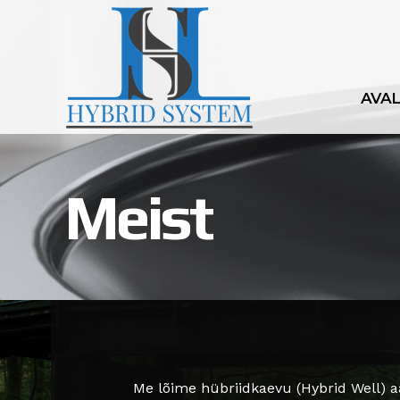
AVA
Meist
Me lõime hübriidkaevu (Hybrid Well) aast