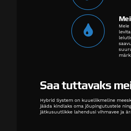
Mei
Meie 
levit
leiut
saavu
suuru
märki
Saa tuttavaks m
Hybrid System on kuueliikmeline meesk
jääda kindlaks oma jõupingutustele nin
jätkusuutlikke lahendusi vihmavee ja ära