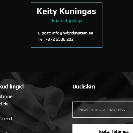
kud lingid
Uudiskiri
stmine
telu
tnerid