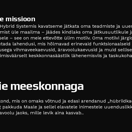
e missioon
Hybrid Systemis kavatseme jätkata oma teadmiste ja uu
amist üle maailma – jäädes kindlaks oma jätkusuutlikule ja
isele – see on meie ettevõtte ülim motiiv. Oma motiivi jär
tada lahendusi, mis hõlmavad erinevaid funktsionaalseid 
sega vihmaveekaevusid, äravoolukaevusid ja muid selliseid
misväärselt keskkonnasäästlik lähenemisviis ja taskukoh
eie meeskonnaga
ond, mis on omaks võtnud ja edasi arendanud „hübriidkae
g pakkuda Maale ja sellel elavatele inimestele uuendusli
voolu jaoks, mille levik aina kasvab..