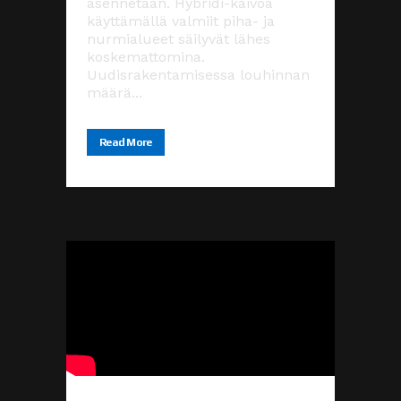
asennetaan. Hybridi-kaivoa
käyttämällä valmiit piha- ja
nurmialueet säilyvät lähes
koskemattomina.
Uudisrakentamisessa louhinnan
määrä...
Read More