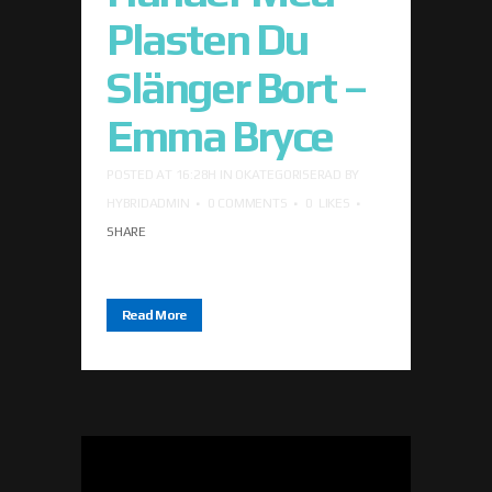
Plasten Du
Slänger Bort –
Emma Bryce
POSTED AT 16:28H
IN
OKATEGORISERAD
BY
HYBRIDADMIN
0 COMMENTS
0
LIKES
SHARE
Read More