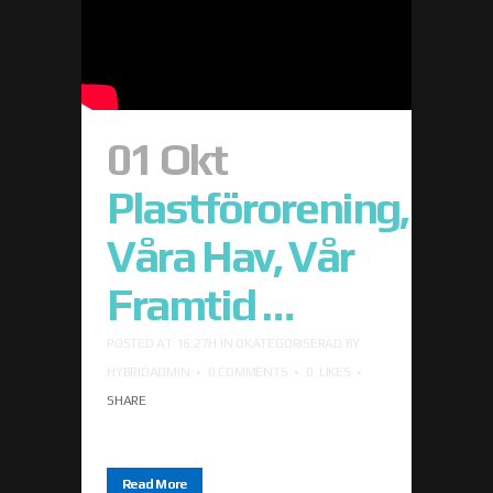
01 Okt
Plastförorening,
Våra Hav, Vår
Framtid …
POSTED AT 16:27H
IN
OKATEGORISERAD
BY
HYBRIDADMIN
0 COMMENTS
0
LIKES
SHARE
Read More