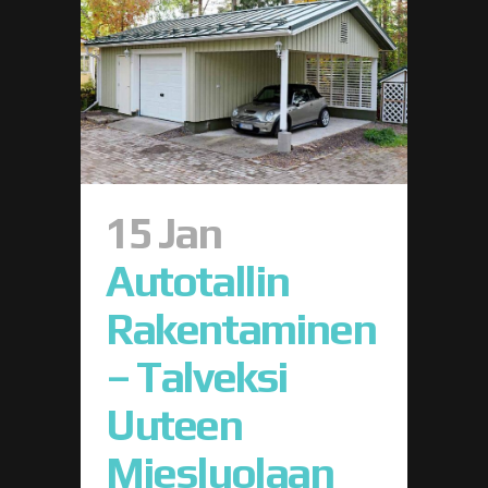
15 Jan
Autotallin
Rakentaminen
– Talveksi
Uuteen
Miesluolaan