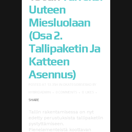
Uuteen
Miesluolaan
(osa 2.
Tallipaketin Ja
Katteen
Asennus)
POSTED AT 13:35H
IN
OKATEGORISERAD
BY
HYBRIDADMIN
0 COMMENTS
0
LIKES
SHARE
Tallin rakentamisessa on nyt
edetty perustuksista tallipaketiin
pystyttämiseen.
Pienelementeistä koottavan