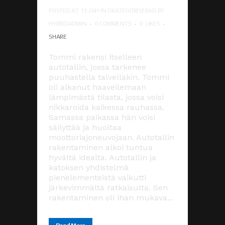
POSTED AT 13:26H
IN
OKATEGORISERAD
BY
HYBRIDADMIN
0 COMMENTS
0
LIKES
SHARE
Tommi rakensi itselleen
autotallin, jossa tarkenee
puuhastella talvellakin. Tommi
oli alkanut haaveilemaan
lämpimästä tilasta, jossa voisi
nikkaroida kaikessa rauhassa.
Samassa paikassa hän voisi
säilyttää ja huoltaa
moottoriajoneuvojaan. Autotallin
rakentaminen alkoi tuntua
hyvältä idealta. Autotallin ja
katoksen yhdistelmä
pienelementeistä vaikutti
järkevimmältä ratkaisulta. Sen
rakentaminen oli ihan mukava...