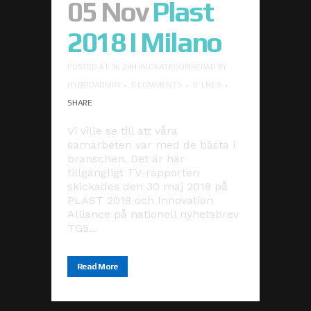
05 Nov
Plast
2018 I Milano
POSTED AT 16:24H
IN
OKATEGORISERAD
BY
HYBRIDADMIN
0 COMMENTS
0
LIKES
SHARE
Vi ville se till att våra
samarbeten var med de bästa i
branschen. Det är här
tillgängligt TV-rapporten
skickades den 30 maj 2018 på
PLAST 2018 och Innovation
Alliance på nationell nyhetsbrev
TG5...
Read More