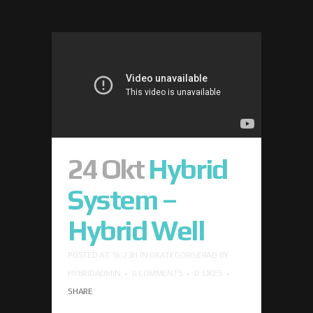
24 Okt
Hybrid
System –
Hybrid Well
POSTED AT 16:23H
IN
OKATEGORISERAD
BY
HYBRIDADMIN
0 COMMENTS
0
LIKES
SHARE