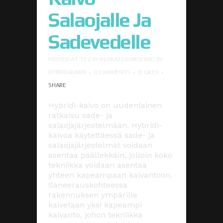
Salaojalle Ja
Sadevedelle
POSTED AT 13:21H
IN
OKATEGORISERAD
BY
HYBRIDADMIN
0 COMMENTS
0
LIKES
SHARE
Hybridi-kaivo on uudenlainen
ratkaisu sade- ja
salaojajärjestelmään. Hybridi-
kaivoa käytettäessä sade- ja
salaojajärjestelmät voidaan
asentaa päällekkäin, jolloin koko
tekniikka voidaan asentaa
yhteen kapeampaan kaivantoon.
Saneerauskohteessa
rakennuksen ympärille
kaivetaan yksi kapeampi
kaivanto, johon tekniikka