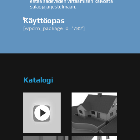
estää sadeveden virtaamisen kaivosta
salaojajärjestelmään.
Käyttöopas
[wpdm_package id=’782′]
Katalogi