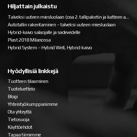
Hiljattain julkaistu
Talveksi uuteen miesluolaan (osa 2. tallipaketin ja katteen asennus)
Autotallin rakentaminen – talveksi uuteen miesluolaan
Hybrid-kaivo salaojalle ja sadevedelle
Plast 2018 Milanossa
Hybrid System – Hybrid Well, Hybrid-kaivo
Hyödyllisiä linkkejä
Tuotteen tilaaminen
Tuoteluettelo
Blogi
Yhteistyökumppanimme
Ota yhteyttä
Tietosuoja
Käyttöehdot
Tapaa tiimimme