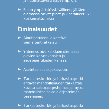
ja huomattavasti kapeampi oja.
Se on ympäristöystävällinen, jättäen
olemassa olevat pihat ja viheralueet liki
koskemattomiksi.
Ominaisuudet
Ainutlaatuinen ja kestävä
viemäröintiratkaisu.
Yhteensopiva kaikkien olemassa
olevien kaivonkansien ja
sadevesiritilöiden kanssa.
Asetetaan salaojakaivoon.
Tarkastuskorkki ja tarkastusputki
antavat mahdollisuuden tarkastaa,
kuvata salaojajärjestelmää ja myös
mahdollistaa salaojajärjestelmän
pesemisen.
Tarkastuskorkki ja tarkastusputki