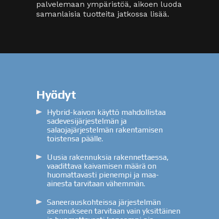
palvelemaan ympäristöä, aikoen luoda
samanlaisia tuotteita jatkossa lisää.
Hyödyt
Hybrid-kaivon käyttö mahdollistaa
sadevesijärjestelmän ja
salaojajärjestelmän rakentamisen
toistensa päälle.
Uusia rakennuksia rakennettaessa,
vaadittava kaivamisen määrä on
huomattavasti pienempi ja maa-
ainesta tarvitaan vähemmän.
Saneerauskohteissa järjestelmän
asennukseen tarvitaan vain yksittäinen