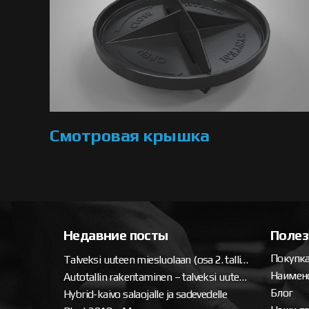
Смотровая крышка
Недавние посты
Полез
Покупка
Talveksi uuteen miesluolaan (osa 2. tallipaketin ja katteen asennus)
Наимен
Autotallin rakentaminen – talveksi uuteen miesluolaan
Блог
Hybrid-kaivo salaojalle ja sadevedelle